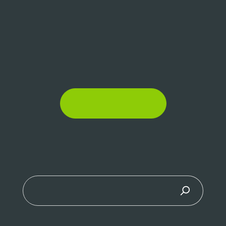
Es tut uns leid, diese Seite wurde nicht
gefunden.
ZURÜCK ZUM SHOP
WAS KÖNNEN WIR
FÜR SIE TUN?