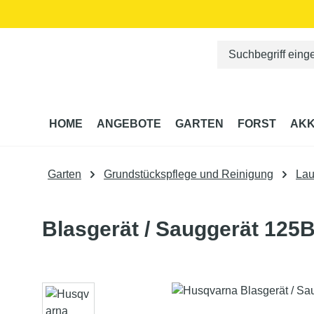
m Hauptinhalt springen
Zur Suche springen
Zur Hauptnavigation springen
HOME
ANGEBOTE
GARTEN
FORST
AKK
Garten
Grundstückspflege und Reinigung
Lau
Blasgerät / Sauggerät 12