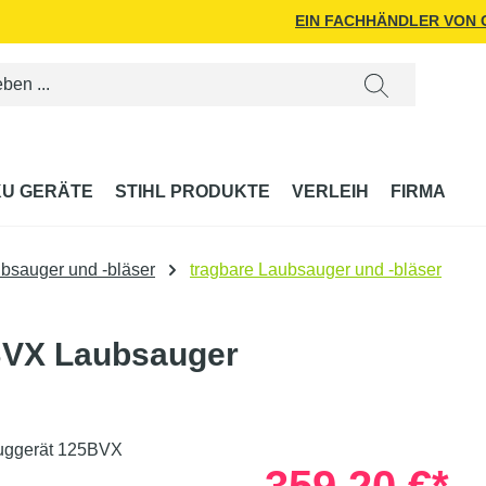
EIN FACHHÄNDLER VON
U GERÄTE
STIHL PRODUKTE
VERLEIH
FIRMA
bsauger und -bläser
tragbare Laubsauger und -bläser
5BVX Laubsauger