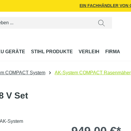
EIN FACHHÄNDLER VON
U GERÄTE
STIHL PRODUKTE
VERLEIH
FIRMA
em COMPACT System
AK-System COMPACT Rasenmäher
 V Set