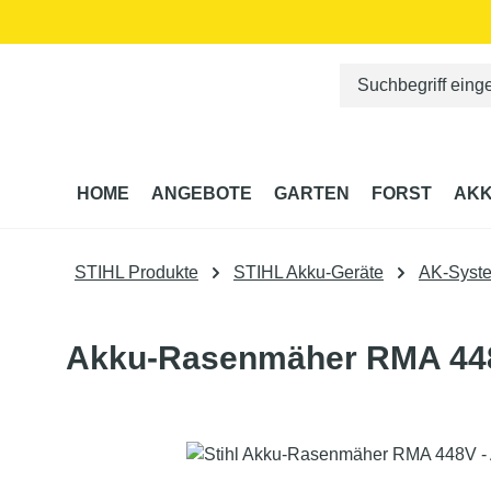
m Hauptinhalt springen
Zur Suche springen
Zur Hauptnavigation springen
HOME
ANGEBOTE
GARTEN
FORST
AKK
STIHL Produkte
STIHL Akku-Geräte
AK-Syst
Akku-Rasenmäher RMA 448