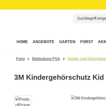
m Hauptinhalt springen
Zur Suche springen
Zur Hauptnavigation springen
HOME
ANGEBOTE
GARTEN
FORST
AKK
Forst
Bekleidung PSA
Gehör- und Gesichtssc
3M Kindergehörschutz Kid