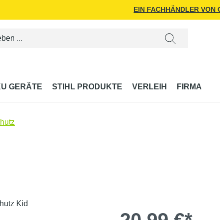
EIN FACHHÄNDLER VON
U GERÄTE
STIHL PRODUKTE
VERLEIH
FIRMA
hutz