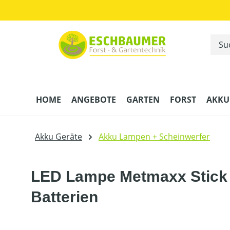
m Hauptinhalt springen
Zur Suche springen
Zur Hauptnavigation springen
HOME
ANGEBOTE
GARTEN
FORST
AKKU
Akku Geräte
Akku Lampen + Scheinwerfer
LED Lampe Metmaxx Stick 
Batterien