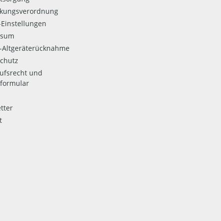
kungsverordnung
Einstellungen
ssum
o-Altgeräterücknahme
chutz
ufsrecht und
formular
tter
t