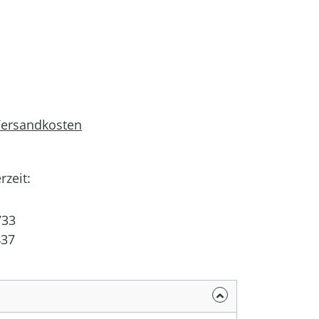
 Versandkosten
rzeit:
33
437