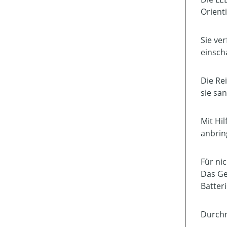
Orienti
Sie ve
einscha
Die Re
sie sa
Mit Hi
anbrin
Für ni
Das Ge
Batter
Durchm