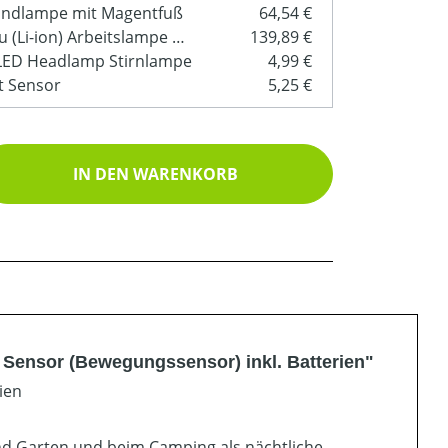
Handlampe mit Magentfuß
64,54 €
Flood Light LED Akku (Li-ion) Arbeitslampe mit Magnetfuß
139,89 €
 LED Headlamp Stirnlampe
4,99 €
t Sensor
5,25 €
ib den gewünschten Wert ein oder benutz
IN DEN WARENKORB
Sensor (Bewegungssensor) inkl. Batterien"
ien
nd Garten und beim Camping als nächtliche