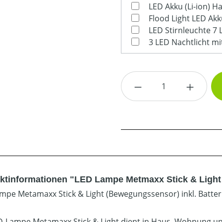
LED Akku (Li-ion) 
LED Stirnleuchte 7
3 LED Nachtlicht mi
Produkt Anzahl: G
ktinformationen "LED Lampe Metmaxx Stick & Light 
mpe Metamaxx Stick & Light (Bewegungssensor) inkl. Batter
D-Lampe Metamaxx Stick & Light dient in Haus, Wohnung u