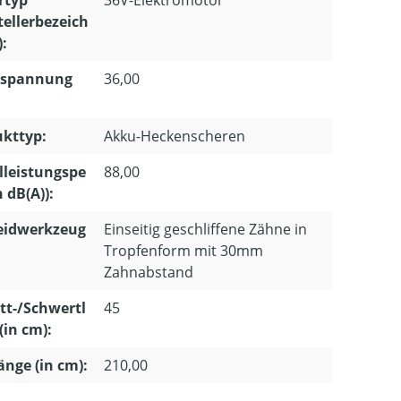
rtyp
36V-Elektromotor
tellerbezeich
:
spannung
36,00
:
kttyp:
Akku-Heckenscheren
lleistungspe
88,00
n dB(A)):
eidwerkzeug
Einseitig geschliffene Zähne in
Tropfenform mit 30mm
Zahnabstand
tt-/Schwertl
45
(in cm):
länge (in cm):
210,00