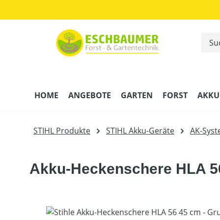
m Hauptinhalt springen
Zur Suche springen
Zur Hauptnavigation springen
HOME
ANGEBOTE
GARTEN
FORST
AKKU
STIHL Produkte
STIHL Akku-Geräte
AK-Sys
Akku-Heckenschere HLA 56