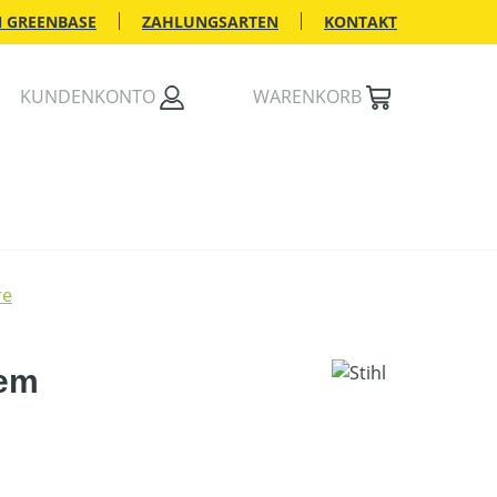
 GREENBASE
ZAHLUNGSARTEN
KONTAKT
KUNDENKONTO
WARENKORB
re
tem