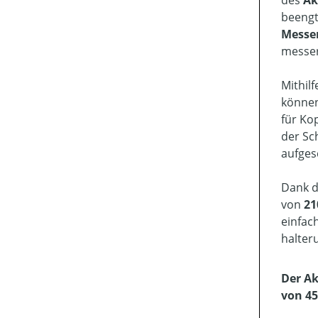
des
Ak
beengt
Messe
messer
Mithil
können
für Ko
der Sc
aufges
Dank 
von
21
einfac
halter
Der Ak
von 45