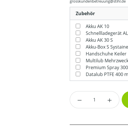
grosskundenbetreuung@stihl.de
Zubehör
Akku AK 10
Schnellladegerät AL
Akku AK 30 S
Akku-Box S Systain
Handschuhe Keiler 
Datalub PTFE 400 m
Produkt Anzahl: G