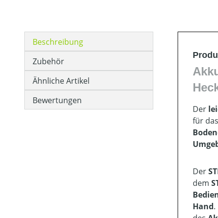
Beschreibung
Produ
Zubehör
Akku
Ähnliche Artikel
Hec
Bewertungen
Der
le
für da
Boden
Umge
Der
ST
dem
S
Bedien
Hand
.