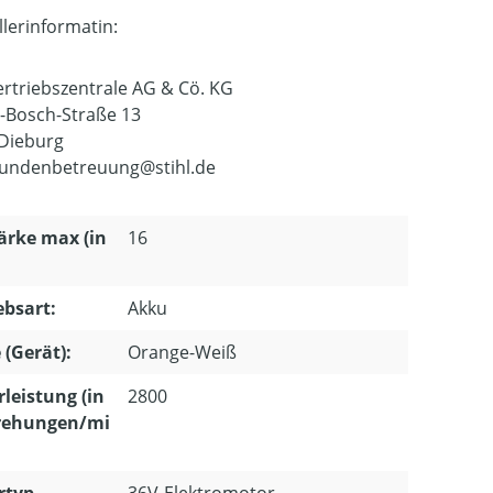
llerinformatin:
Vertriebszentrale AG & Cö. KG
-Bosch-Straße 13
Dieburg
undenbetreuung@stihl.de
ärke max (in
16
ebsart:
Akku
 (Gerät):
Orange-Weiß
leistung (in
2800
ehungen/mi