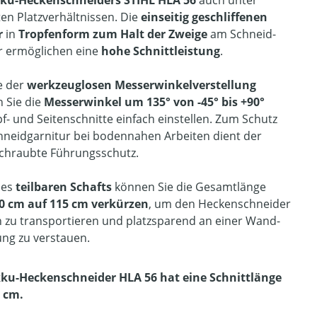
ku-Heckenschneiders STIHL HLA 56
auch unter
en Platzverhältnissen. Die
einseitig geschliffenen
r
in
Tropfenform zum Halt der Zweige
am Schneid-
 ermöglichen eine
hohe Schnittleistung
.
fe der
werkzeuglosen Messerwinkelverstellung
 Sie die
Messerwinkel um 135° von -45° bis +90°
pf- und Seitenschnitte einfach einstellen. Zum Schutz
hneidgarnitur bei bodennahen Arbeiten dient der
chraubte Führungsschutz.
des
teilbaren Schafts
können Sie die Gesamtlänge
0 cm auf 115 cm verkürzen
, um den Heckenschneider
h zu transportieren und platzsparend an einer Wand-
ung zu verstauen.
ku-Heckenschneider HLA 56 hat eine Schnittlänge
 cm.