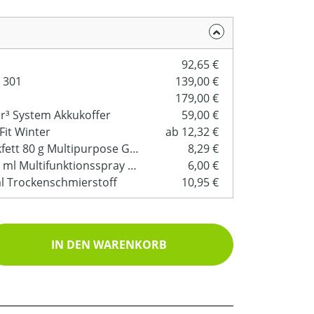
92,65 €
 301
139,00 €
179,00 €
er³ System Akkukoffer
59,00 €
Fit Winter
ab 12,32 €
Multilub Mehrzweckfett 80 g Multipurpose Grease
8,29 €
Premium Spray 300 ml Multifunktionsspray Wartungsspray
6,00 €
l Trockenschmierstoff
10,95 €
ib den gewünschten Wert ein oder benutz
IN DEN WARENKORB