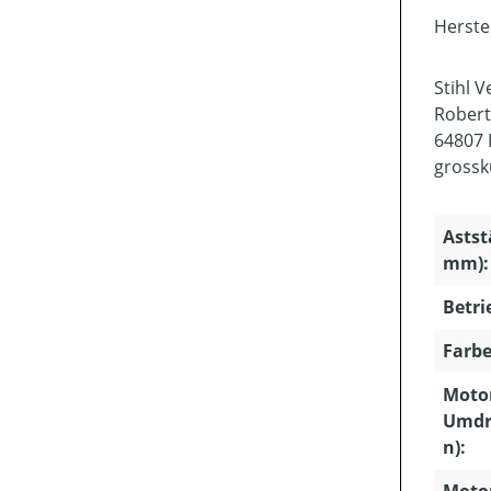
Herste
Stihl 
Robert
64807 
grossk
Astst
mm):
Betri
Farbe
Motor
Umdr
n):