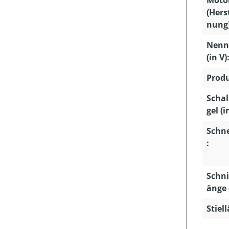
Moto
(Hers
nung)
Nenn
(in V)
Produ
Schal
gel (i
Schn
:
Schni
änge 
Stiel